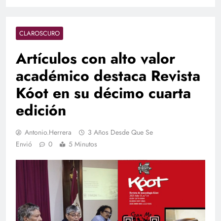
CLAROSCURO
Artículos con alto valor
académico destaca Revista
Kóot en su décimo cuarta
edición
Antonio.herrera
3 Años Desde Que Se
Envió
0
5 Minutos