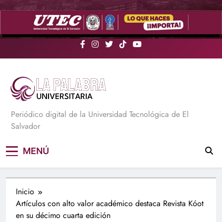
Saltar
al
contenido
La Palabra Universitaria
Periódico digital de la Universidad Tecnológica de El
Salvador
MENÚ
Inicio
Artículos con alto valor académico destaca Revista Kóot
en su décimo cuarta edición