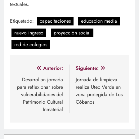
textuales.
Etiquetado:
capacitaciones
educacion media
nuevo ingreso
proyección social
red de colegios
Navegación
Anterior:
Siguiente:
de
Desarrollan jornada
Jornada de limpieza
para reflexionar sobre
realiza Utec Verde en
entradas
vulnerabilidades del
zona protegida de Los
Patrimonio Cultural
Cóbanos
Inmaterial