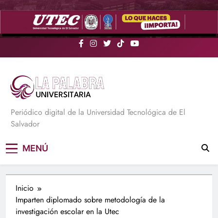
Saltar
al
contenido
La Palabra Universitaria
Periódico digital de la Universidad Tecnológica de El
Salvador
MENÚ
Inicio
Imparten diplomado sobre metodología de la
investigación escolar en la Utec