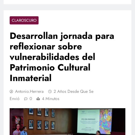
CLAROSCURO
Desarrollan jornada para
reflexionar sobre
vulnerabilidades del
Patrimonio Cultural
Inmaterial
Antonio.herrera
2 Años Desde Que Se
Envió
0
4 Minutos