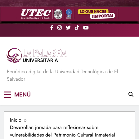
Saltar
al
contenido
La Palabra Universitaria
Periódico digital de la Universidad Tecnológica de El
Salvador
MENÚ
Inicio
Desarrollan jornada para reflexionar sobre
vulnerabilidades del Patrimonio Cultural Inmaterial