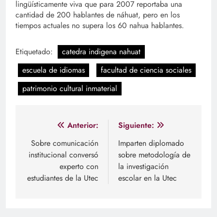
lingüísticamente viva que para 2007 reportaba una
cantidad de 200 hablantes de náhuat, pero en los
tiempos actuales no supera los 60 nahua hablantes.
Etiquetado:
catedra indigena nahuat
escuela de idiomas
facultad de ciencia sociales
patrimonio cultural inmaterial
Navegación
Anterior:
Siguiente:
de
Sobre comunicación
Imparten diplomado
institucional conversó
sobre metodología de
entradas
experto con
la investigación
estudiantes de la Utec
escolar en la Utec