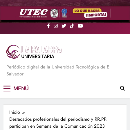
Saltar
al
contenido
La Palabra Universitaria
Periódico digital de la Universidad Tecnológica de El
Salvador
MENÚ
Inicio
Destacados profesionales del periodismo y RR.PP.
participan en Semana de la Comunicación 2023