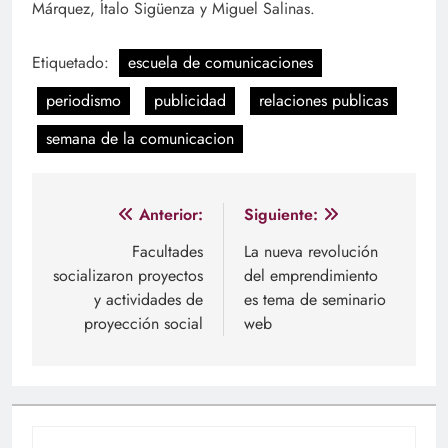
Márquez, Ítalo Sigüenza y Miguel Salinas.
Etiquetado:
escuela de comunicaciones
periodismo
publicidad
relaciones publicas
semana de la comunicacion
Navegación
Anterior:
Siguiente:
de
Facultades
La nueva revolución
socializaron proyectos
del emprendimiento
entradas
y actividades de
es tema de seminario
proyección social
web