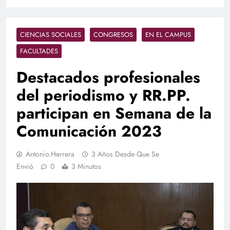
CIENCIAS SOCIALES
CONGRESOS
EN EL CAMPUS
FACULTADES
Destacados profesionales
del periodismo y RR.PP.
participan en Semana de la
Comunicación 2023
Antonio.herrera
3 Años Desde Que Se
Envió
0
3 Minutos