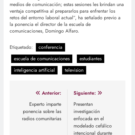
medios de comunicación; estas sesiones les brindan una
ventaja competitiva al prepararlos para enfrentar los
retos del entorno laboral actual”, ha señalado previo a
la ponencia el director de la escuela de
comunicaciones, Domingo Alfaro.
Etiquetado:
conferencia
escuela de comunicaciones
estudiantes
inteligencia artificial
television
Navegación
Anterior:
Siguiente:
de
Experto imparte
Presentan
ponencia sobre las
investigación
entradas
radios comunitarias
enfocada en el
modelado cefálico
intencional durante