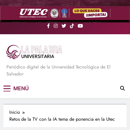
Saltar
al
contenido
La Palabra Universitaria
Periódico digital de la Universidad Tecnológica de El
Salvador
MENÚ
Inicio
Retos de la TV con la IA tema de ponencia en la Utec