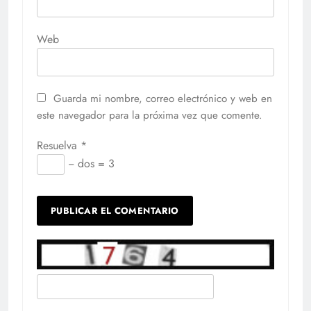
Web
Guarda mi nombre, correo electrónico y web en
este navegador para la próxima vez que comente.
Resuelva
*
− dos = 3