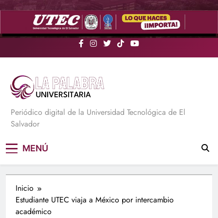
Saltar
al
contenido
La Palabra Universitaria
Periódico digital de la Universidad Tecnológica de El
Salvador
MENÚ
Inicio
Estudiante UTEC viaja a México por intercambio
académico