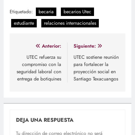
Etiquetado:
becaria
becarios Utec
estudiante
relaciones internacionales
Navegación
Anterior:
Siguiente:
de
UTEC refuerza su
UTEC sostiene reunión
compromiso con la
para fortalecer la
entradas
seguridad laboral con
proyección social en
entrega de botiquines
Santiago Texacuangos
DEJA UNA RESPUESTA
Tu dirección de correo electrónico no será