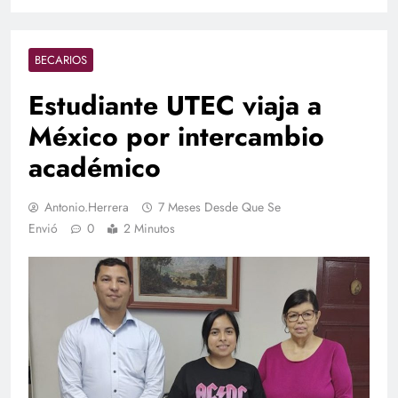
BECARIOS
Estudiante UTEC viaja a
México por intercambio
académico
Antonio.herrera
7 Meses Desde Que Se
Envió
0
2 Minutos