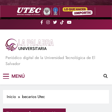
Saltar
al
contenido
La Palabra Universitaria
Periódico digital de la Universidad Tecnológica de El
Salvador
MENÚ
Inicio
becarios Utec