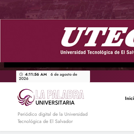
Saltar
al
contenido
4:11:57 AM
6 de agosto de
2026
Inic
La Palabra Universitaria
Periódico digital de la Universidad
Tecnológica de El Salvador