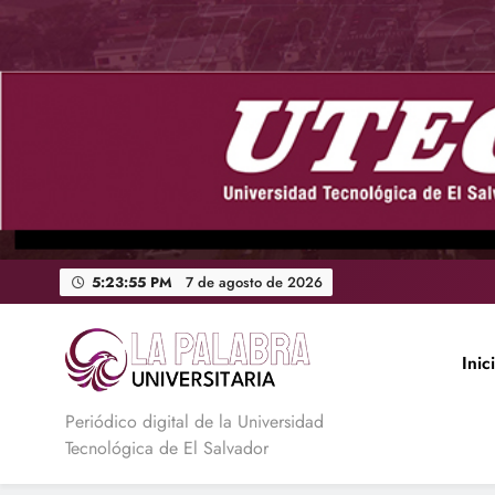
Saltar
al
contenido
5:23:56 PM
7 de agosto de
2026
Inic
La Palabra Universitaria
Periódico digital de la Universidad
Tecnológica de El Salvador