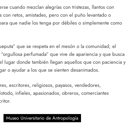
se cuando mezclan alegrías con tristezas, llantos con
s con retos, amistades, pero con el puño levantado o
a para que nadie los tenga por débiles o simplemente como
ijueputa” que se respeta en el mesón o la comunidad; el
 “orgullosa perfumada” que vive de apariencia y que busca
s el lugar donde también llegan aquellos que con paciencia y
lugar o ayudar a los que se sienten desanimados.
, escritores, religiosos, payasos, vendedores,
otodo, infieles, apasionados, obreros, comerciantes
ritor.
Museo Universitario de Antropología