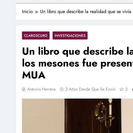
Inicio
Un libro que describe la realidad que se viví
CLAROSCURO
INVESTIGACIONES
Un libro que describe la
los mesones fue presen
MUA
Antonio.herrera
2 Años Desde Que Se Envió
2