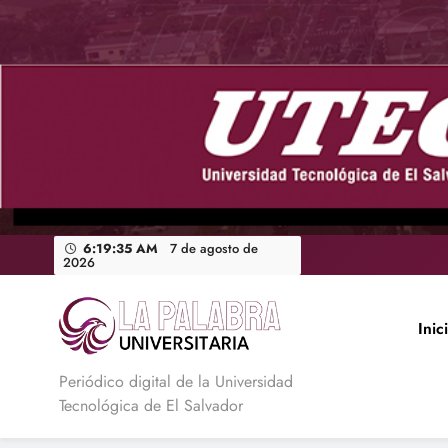
Saltar
al
contenido
6:19:36 AM
7 de agosto de
2026
Inic
La Palabra Universitaria
Periódico digital de la Universidad
Tecnológica de El Salvador