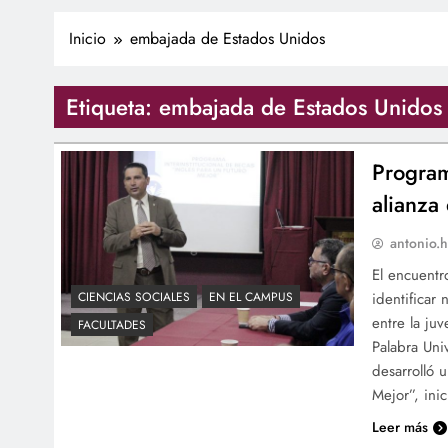
Inicio
embajada de Estados Unidos
Etiqueta:
embajada de Estados Unidos
Program
alianza
antonio.h
El encuentro
identificar
CIENCIAS SOCIALES
EN EL CAMPUS
entre la ju
FACULTADES
Palabra Uni
desarrolló 
Mejor”, ini
Leer más