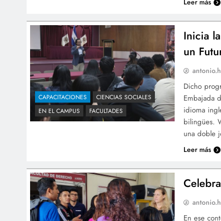
Leer más
Inicia 
un Futu
antonio.h
Dicho progr
Embajada de
CAPACITACIONES
CIENCIAS SOCIALES
idioma inglé
EN EL CAMPUS
FACULTADES
bilingües. 
una doble 
Leer más
Celebra
antonio.h
En ese cont