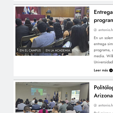
Entrega
program
antonio.h
En un solem
entrega sim
programa, q
EN EL CAMPUS
EN LA ACADEMIA
media. Wilb
Universida
Leer más
Politól
Arizona
antonio.h