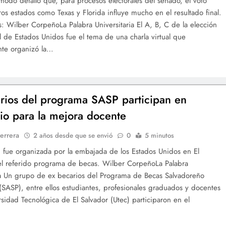
odo detalló que, para procesos electorales del senado, el voto
tros estados como Texas y Florida influye mucho en el resultado final.
os: Wilber CorpeñoLa Palabra Universitaria El A, B, C de la elección
l de Estados Unidos fue el tema de una charla virtual que
nte organizó la…
rios del programa SASP participan en
io para la mejora docente
errera
2 años desde que se envió
0
5 minutos
d fue organizada por la embajada de los Estados Unidos en El
el referido programa de becas. Wilber CorpeñoLa Palabra
ia Un grupo de ex becarios del Programa de Becas Salvadoreño
SASP), entre ellos estudiantes, profesionales graduados y docentes
rsidad Tecnológica de El Salvador (Utec) participaron en el
…