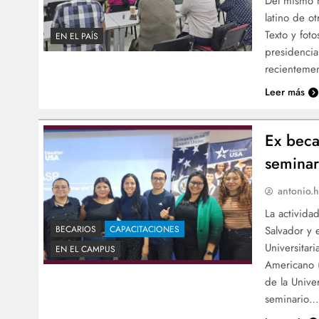
Del mismo m
latino de o
Texto y fot
EN EL PAÍS
presidencia
recienteme
Leer más
Ex beca
seminar
antonio.h
La activida
Salvador y 
BECARIOS
CAPACITACIONES
Universitar
EN EL CAMPUS
Americano (
de la Unive
seminario