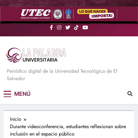
Saltar
al
contenido
La Palabra Universitaria
Periódico digital de la Universidad Tecnológica de El
Salvador
MENÚ
Inicio
Durante videoconferencia, estudiantes reflexionan sobre
inclusión en el espacio público