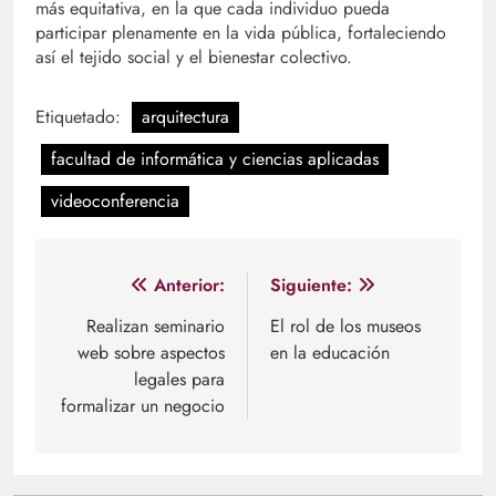
más equitativa, en la que cada individuo pueda
participar plenamente en la vida pública, fortaleciendo
así el tejido social y el bienestar colectivo.
Etiquetado:
arquitectura
facultad de informática y ciencias aplicadas
videoconferencia
Navegación
Anterior:
Siguiente:
de
Realizan seminario
El rol de los museos
web sobre aspectos
en la educación
entradas
legales para
formalizar un negocio