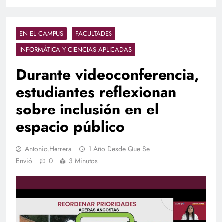
EN EL CAMPUS
FACULTADES
INFORMÁTICA Y CIENCIAS APLICADAS
Durante videoconferencia,
estudiantes reflexionan
sobre inclusión en el
espacio público
Antonio.herrera
1 Año Desde Que Se
Envió
0
3 Minutos