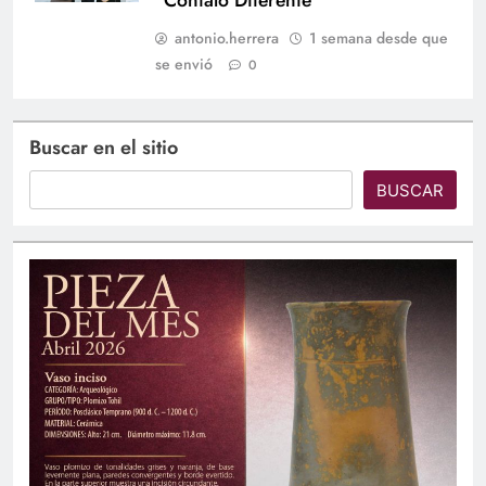
“Contalo Diferente”
antonio.herrera
1 semana desde que
se envió
0
Buscar en el sitio
BUSCAR