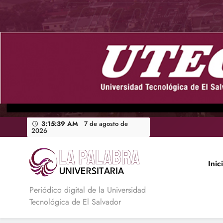
Saltar
al
contenido
3:15:40 AM
7 de agosto de
2026
Inic
La Palabra Universitaria
Periódico digital de la Universidad
Tecnológica de El Salvador