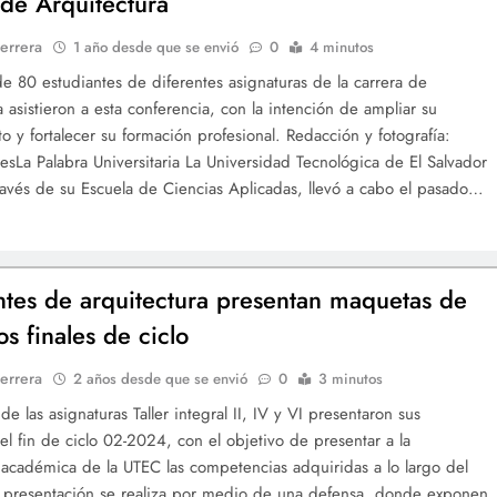
 de Arquitectura
errera
1 año desde que se envió
0
4 minutos
e 80 estudiantes de diferentes asignaturas de la carrera de
a asistieron a esta conferencia, con la intención de ampliar su
o y fortalecer su formación profesional. Redacción y fotografía:
esLa Palabra Universitaria La Universidad Tecnológica de El Salvador
ravés de su Escuela de Ciencias Aplicadas, llevó a cabo el pasado…
ntes de arquitectura presentan maquetas de
s finales de ciclo
errera
2 años desde que se envió
0
3 minutos
de las asignaturas Taller integral II, IV y VI presentaron sus
el fin de ciclo 02-2024, con el objetivo de presentar a la
cadémica de la UTEC las competencias adquiridas a lo largo del
a presentación se realiza por medio de una defensa, donde exponen