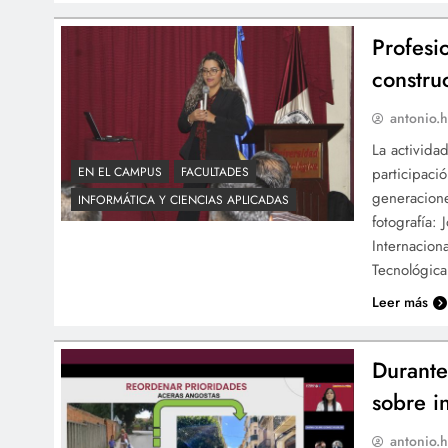
Profesi
constru
antonio.h
La activida
participaci
EN EL CAMPUS
FACULTADES
generacione
INFORMÁTICA Y CIENCIAS APLICADAS
fotografía:
Internacion
Tecnológic
Leer más
Durante
sobre i
antonio.h