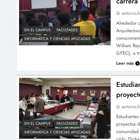
carrera
antonio.h
Alrededor d
Arquitectur
EN EL CAMPUS
FACULTADES
conocimient
INFORMÁTICA Y CIENCIAS APLICADAS
William Rey
(UTEC), a t
Leer más
Estudia
proyecto
antonio.h
Estudiantes 
proyectos d
EN EL CAMPUS
FACULTADES
comunidad a
INFORMÁTICA Y CIENCIAS APLICADAS
ciclo. Dich