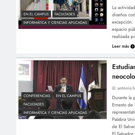
La actividad
diseños con
EN EL CAMPUS
FACULTADES
excepción. 
INFORMÁTICA Y CIENCIAS APLICADAS
espacio púb
realizada p
Leer más
Estudia
neocolo
antonio.h
CONFERENCIAS
EN EL CAMPUS
Durante la 
Ernesto de 
FACULTADES
representat
INFORMÁTICA Y CIENCIAS APLICADAS
Palabra Uni
de El Salva
El Salvador