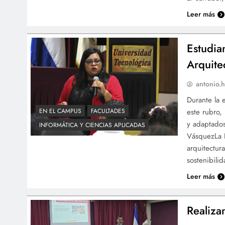
Leer más
Estudia
Arquite
antonio.h
Durante la 
este rubro,
EN EL CAMPUS
FACULTADES
y adaptados
INFORMÁTICA Y CIENCIAS APLICADAS
VásquezLa P
arquitectur
sostenibili
Leer más
Realiza