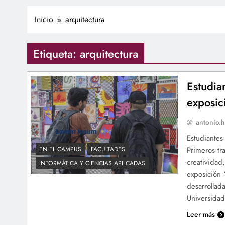
Inicio
arquitectura
Etiqueta:
arquitectura
Estudia
exposic
antonio.h
Estudiantes
Primeros tr
EN EL CAMPUS
FACULTADES
creatividad,
INFORMÁTICA Y CIENCIAS APLICADAS
exposición 
desarrollad
Universidad
Leer más