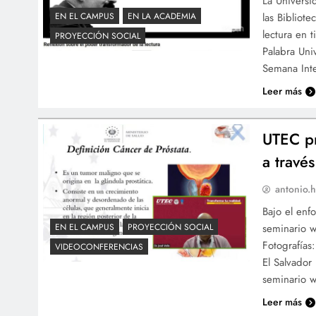
La Universi
las Bibliot
EN EL CAMPUS
EN LA ACADEMIA
lectura en t
PROYECCIÓN SOCIAL
Palabra Univ
Semana Inte
Leer más
UTEC pr
a travé
antonio.h
Bajo el enf
seminario w
EN EL CAMPUS
PROYECCIÓN SOCIAL
Fotografías
VIDEOCONFERENCIAS
El Salvador
seminario w
Leer más