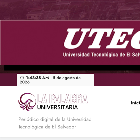
Saltar
al
contenido
1:43:39 AM
5 de agosto de
2026
Inic
La Palabra Universitaria
Periódico digital de la Universidad
Tecnológica de El Salvador