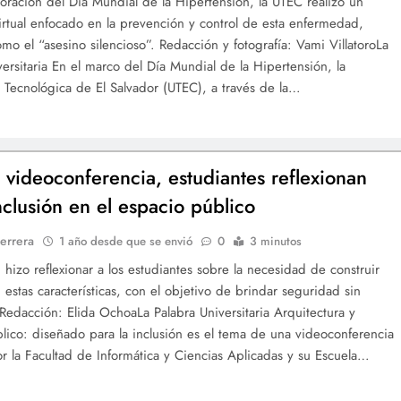
ación del Día Mundial de la Hipertensión, la UTEC realizó un
irtual enfocado en la prevención y control de esta enfermedad,
mo el “asesino silencioso”. Redacción y fotografía: Vami VillatoroLa
versitaria En el marco del Día Mundial de la Hipertensión, la
 Tecnológica de El Salvador (UTEC), a través de la…
 videoconferencia, estudiantes reflexionan
nclusión en el espacio público
errera
1 año desde que se envió
0
3 minutos
 hizo reflexionar a los estudiantes sobre la necesidad de construir
 estas características, con el objetivo de brindar seguridad sin
Redacción: Elida OchoaLa Palabra Universitaria Arquitectura y
lico: diseñado para la inclusión es el tema de una videoconferencia
or la Facultad de Informática y Ciencias Aplicadas y su Escuela…