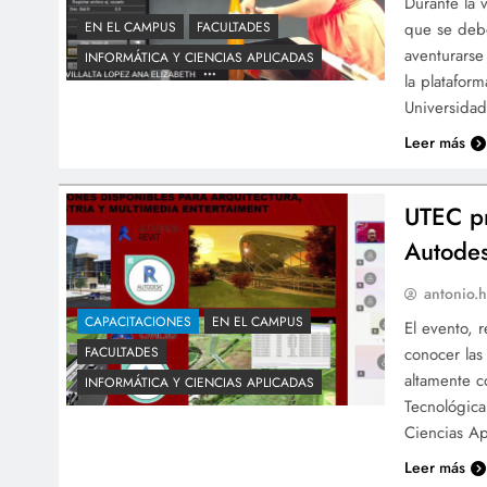
Durante la 
que se debe
EN EL CAMPUS
FACULTADES
aventurarse
INFORMÁTICA Y CIENCIAS APLICADAS
la platafor
Universidad
Leer más
UTEC pr
Autode
antonio.h
CAPACITACIONES
EN EL CAMPUS
El evento, 
conocer las
FACULTADES
altamente c
INFORMÁTICA Y CIENCIAS APLICADAS
Tecnológica
Ciencias Ap
Leer más