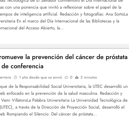
dad Tecnológica de El Salvador conmemoró el Día Internacional de
ecas con una ponencia que invitó a reflexionar sobre el papel de la
iempos de inteligencia artificial. Redacción y fotografías: Ana SortoLa
ersitaria En el marco del Día Internacional de las Bibliotecas y la
rnacional del Acceso Abierto, la…
omueve la prevención del cáncer de próstata
s de conferencia
errera
1 año desde que se envió
0
3 minutos
oque de la Responsabilidad Social Universitaria, la UTEC desarrolló un
eb enfocado en la prevención de la salud masculina. Redacción y
: Vami VillatoroLa Palabra Universitaria La Universidad Tecnológica de
 (UTEC), a través de la Dirección de Proyección Social, desarrolló el
eb Rompiendo el Silencio: Del cáncer de próstata…