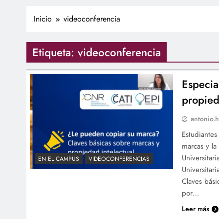
Inicio
videoconferencia
Etiqueta:
videoconferencia
Especia
propied
antonio.h
Estudiantes
marcas y la
Universitar
EN EL CAMPUS
VIDEOCONFERENCIAS
Universitar
Claves bási
por…
Leer más