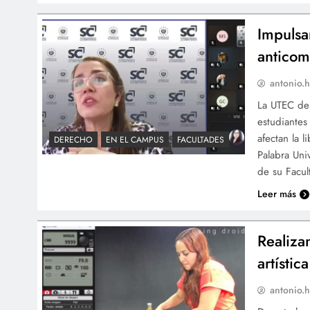
Impulsa
anticom
antonio.h
La UTEC des
estudiantes
afectan la 
DERECHO
EN EL CAMPUS
FACULTADES
Palabra Uni
de su Facul
Leer más
Realiza
artísti
antonio.h