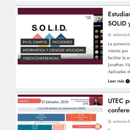
Estudia
SOLID y
antonio.h
EN EL CAMPUS
FACULTADES
La ponencia
interés por
INFORMÁTICA Y CIENCIAS APLICADAS
facilitar la
VIDEOCONFERENCIAS
Jonathan Vá
Aplicadas d
Leer más
UTEC pr
confere
antonio.h