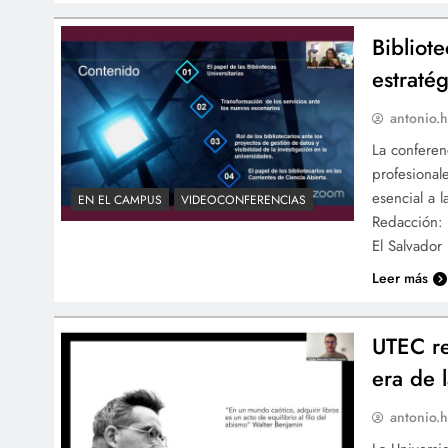
Bibliote
estratég
antonio.h
La conferen
profesional
esencial a l
EN EL CAMPUS
VIDEOCONFERENCIAS
Redacción: 
El Salvador
Leer más
UTEC re
era de l
antonio.h