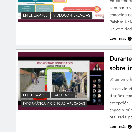
En conmemor
seminario v
conocida co
EN EL CAMPUS
VIDEOCONFERENCIAS
Palabra Uni
Universidad
Leer más
Durante
sobre i
antonio.h
La actividad
diseños con
EN EL CAMPUS
FACULTADES
excepción. 
INFORMÁTICA Y CIENCIAS APLICADAS
espacio púb
realizada p
Leer más