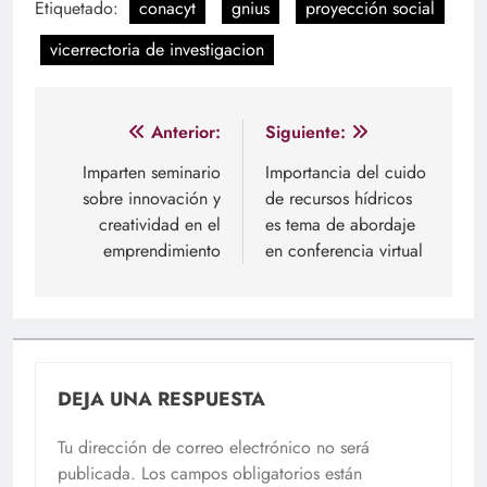
Etiquetado:
conacyt
gnius
proyección social
vicerrectoria de investigacion
Navegación
Anterior:
Siguiente:
de
Imparten seminario
Importancia del cuido
sobre innovación y
de recursos hídricos
entradas
creatividad en el
es tema de abordaje
emprendimiento
en conferencia virtual
DEJA UNA RESPUESTA
Tu dirección de correo electrónico no será
publicada.
Los campos obligatorios están