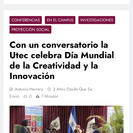
CONFERENCIAS
EN EL CAMPUS
INVESTIGACIONES
PROYECCIÓN SOCIAL
Con un conversatorio la
Utec celebra Día Mundial
de la Creatividad y la
Innovación
Antonio.herrera
3 Años Desde Que Se
Envió
0
7 Minutos