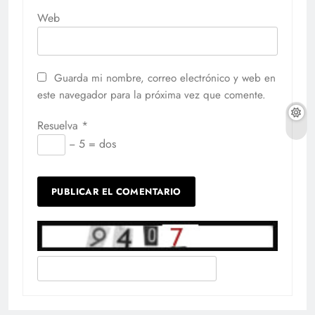
Web
Guarda mi nombre, correo electrónico y web en
este navegador para la próxima vez que comente.
Resuelva
*
− 5 = dos