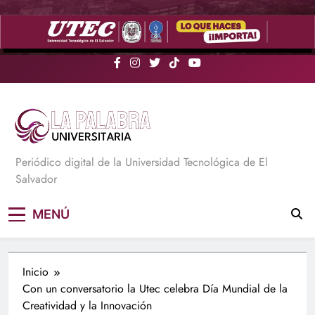
Saltar
al
contenido
La Palabra Universitaria
Periódico digital de la Universidad Tecnológica de El
Salvador
MENÚ
Inicio
Con un conversatorio la Utec celebra Día Mundial de la
Creatividad y la Innovación