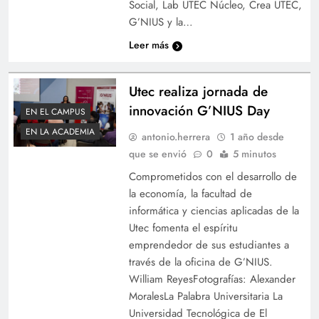
Social, Lab UTEC Núcleo, Crea UTEC,
G’NIUS y la…
Leer más
Utec realiza jornada de
innovación G’NIUS Day
EN EL CAMPUS
EN LA ACADEMIA
antonio.herrera
1 año desde
que se envió
0
5 minutos
Comprometidos con el desarrollo de
la economía, la facultad de
informática y ciencias aplicadas de la
Utec fomenta el espíritu
emprendedor de sus estudiantes a
través de la oficina de G’NIUS.
William ReyesFotografías: Alexander
MoralesLa Palabra Universitaria La
Universidad Tecnológica de El