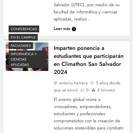
Salvador (UTEC), por medio de su
facultad de informática y ciencias
aplicadas, realizó…
Leer más
CONFERENCIAS
EN EL CAMPUS
FACULTADES
Imparten ponencia a
INFORMÁTICA Y
estudiantes que participarán
CIENCIAS
en Climathon San Salvador
APLICADAS
2024
antonio.herrera
2 años desde
que se envió
0
3 minutos
El evento global reúne a
innovadores, emprendedores,
estudiantes y profesionales
comprometidos con la creación de
soluciones sostenibles para combatir