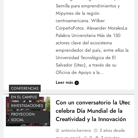
Semilla para emprendimientos y
Mipymes de la región
centroamericana. Wilber
CorpeñoFotos: Alexander MoralesLa
Palabra Universitaria Más de 150
actores clave del ecosistema
emprendedor del país, entre ellos la
Universidad Tecnológica de El
Salvador (Utec), a través de su
Oficina de Apoyo a la…
Leer más
CONFERENCIAS
EN EL CAMPUS
Con un conversatorio la Utec
INVESTIGACIONES
celebra Día Mundial de la
PROYECCIÓN
Creatividad y la Innovación
SOCIAL
antonio.herrera
3 años desde
que se envió
0
7 minutos