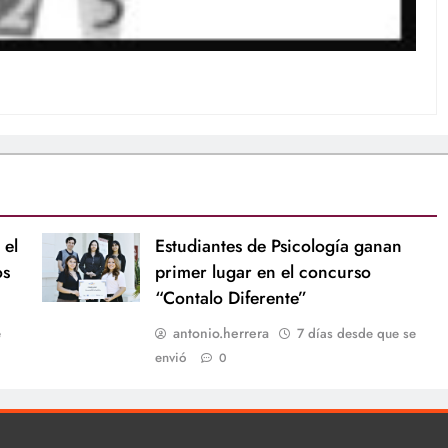
 el
Estudiantes de Psicología ganan
os
primer lugar en el concurso
“Contalo Diferente”
antonio.herrera
e
7 días desde que se
envió
0