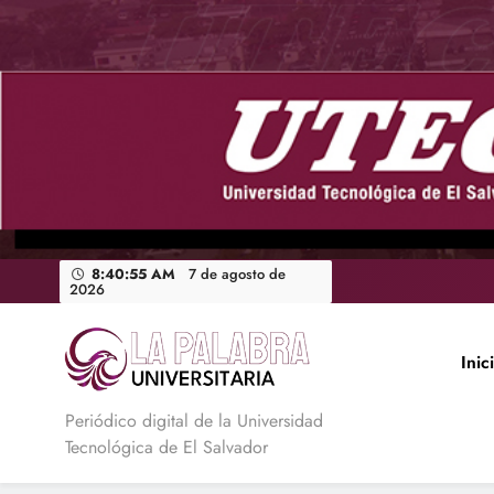
Saltar
al
contenido
8:40:56 AM
7 de agosto de
2026
Inic
La Palabra Universitaria
Periódico digital de la Universidad
Tecnológica de El Salvador