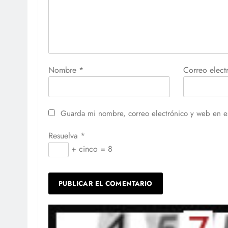
Nombre
*
Correo elec
Guarda mi nombre, correo electrónico y web en e
Resuelva
*
+ cinco = 8