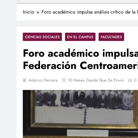
Inicio
Foro académico impulsa análisis crítico de l
CIENCIAS SOCIALES
EN EL CAMPUS
FACULTADES
Foro académico impulsa a
Federación Centroamer
Antonio.herrera
10 Meses Desde Que Se Envió
0