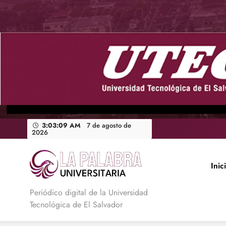
Saltar
al
contenido
3:03:11 AM
7 de agosto de 2026
Inic
La Palabra Universitaria
Periódico digital de la Universidad
Tecnológica de El Salvador