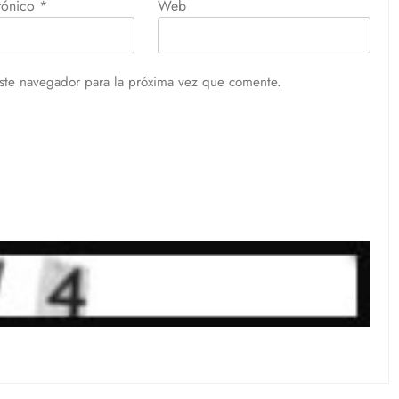
trónico
*
Web
ste navegador para la próxima vez que comente.