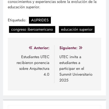
conocimientos y experiencias sobre la evolución de la
educación superior.
Etiquetado:
AUPRIDES
congreso iberoamericano
educación superior
Navegación
Anterior:
Siguiente:
de
Estudiantes UTEC
UTEC invita a
recibieron ponencia
estudiantes a
entradas
sobre Arquitectura
participar en el
4.0
Summit Universitario
2025