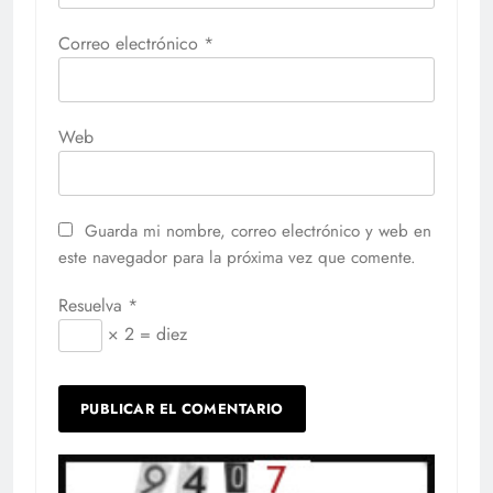
Correo electrónico
*
Web
Guarda mi nombre, correo electrónico y web en
este navegador para la próxima vez que comente.
Resuelva
*
× 2 = diez