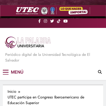
Saltar
al
contenido
La Palabra Universitaria
Periódico digital de la Universidad Tecnológica de El
Salvador
MENÚ
Inicio
UTEC participa en Congreso Iberoamericano de
Educación Superior