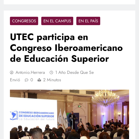
CONGRESOS
EN EL CAMPUS
EN EL PAÍS
UTEC participa en
Congreso Iberoamericano
de Educación Superior
Antonio.herrera
1 Año Desde Que Se
Envió
0
2 Minutos