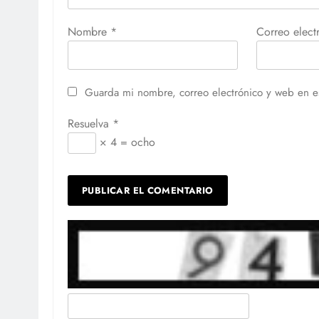
Nombre
*
Correo elec
Guarda mi nombre, correo electrónico y web en e
Resuelva
*
× 4 = ocho