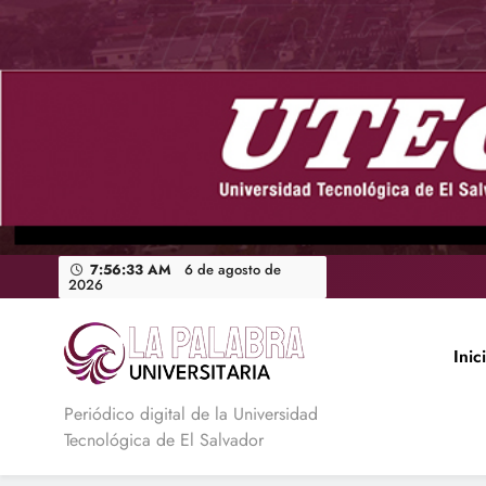
Saltar
al
contenido
7:56:34 AM
6 de agosto de
2026
Inic
La Palabra Universitaria
Periódico digital de la Universidad
Tecnológica de El Salvador