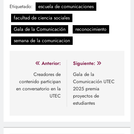
Etiquetado:
escuela de comunicaciones
facultad de ciencia sociales
Gala de la Comunicación
reconocimiento
semana de la comunicacion
Navegación
Anterior:
Siguiente:
de
Creadores de
Gala de la
contenido participan
Comunicación UTEC
entradas
en conversatorio en la
2025 premia
UTEC
proyectos de
estudiantes