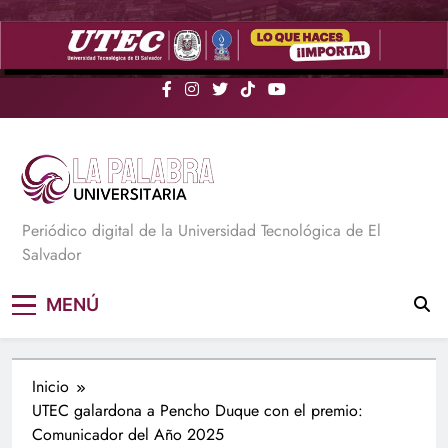
Saltar
al
contenido
La Palabra Universitaria
Periódico digital de la Universidad Tecnológica de El
Salvador
MENÚ
Inicio
UTEC galardona a Pencho Duque con el premio:
Comunicador del Año 2025