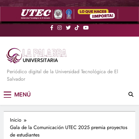
Saltar
al
contenido
La Palabra Universitaria
Periódico digital de la Universidad Tecnológica de El
Salvador
MENÚ
Inicio
Gala de la Comunicación UTEC 2025 premia proyectos
de estudiantes