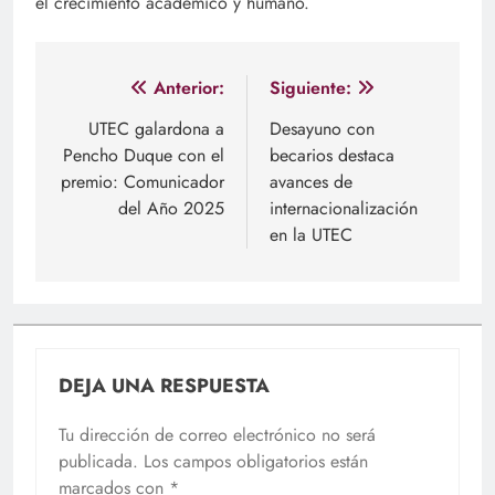
el crecimiento académico y humano.
Navegación
Anterior:
Siguiente:
de
UTEC galardona a
Desayuno con
Pencho Duque con el
becarios destaca
entradas
premio: Comunicador
avances de
del Año 2025
internacionalización
en la UTEC
DEJA UNA RESPUESTA
Tu dirección de correo electrónico no será
publicada.
Los campos obligatorios están
marcados con
*