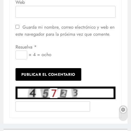
Web
Guarda mi nombre, correo electrónico y web en
este navegador para la próxima vez que comente.
Resuelva
*
× 4 = ocho