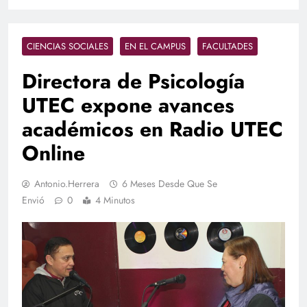
CIENCIAS SOCIALES
EN EL CAMPUS
FACULTADES
Directora de Psicología
UTEC expone avances
académicos en Radio UTEC
Online
Antonio.herrera
6 Meses Desde Que Se
Envió
0
4 Minutos