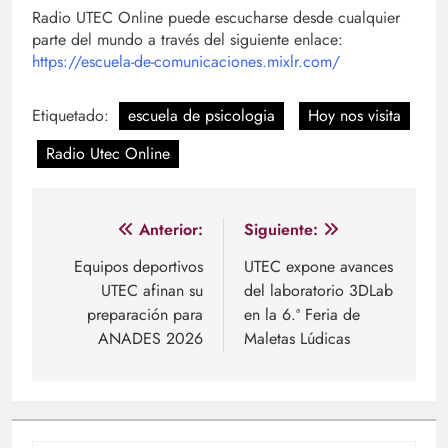
Radio UTEC Online puede escucharse desde cualquier
parte del mundo a través del siguiente enlace:
https://escuela-de-comunicaciones.mixlr.com/
Etiquetado:
escuela de psicologia
Hoy nos visita
Radio Utec Online
Navegación
Anterior:
Siguiente:
de
Equipos deportivos
UTEC expone avances
UTEC afinan su
del laboratorio 3DLab
entradas
preparación para
en la 6.ª Feria de
ANADES 2026
Maletas Lúdicas