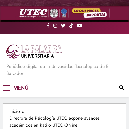
Saltar
al
contenido
La Palabra Universitaria
Periódico digital de la Universidad Tecnológica de El
Salvador
MENÚ
Inicio
Directora de Psicología UTEC expone avances
académicos en Radio UTEC Online