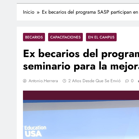
Inicio
Ex becarios del programa SASP participan en
BECARIOS
CAPACITACIONES
EN EL CAMPUS
Ex becarios del progra
seminario para la mejo
Antonio.herrera
2 Años Desde Que Se Envió
0