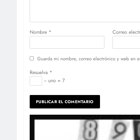
Nombre
*
Correo elec
Guarda mi nombre, correo electrónico y web en e
Resuelva
*
− uno = 7