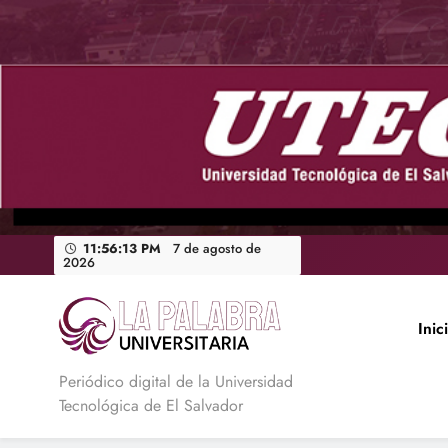
Saltar
al
contenido
11:56:14 PM
7 de agosto de
2026
Inic
La Palabra Universitaria
Periódico digital de la Universidad
Tecnológica de El Salvador