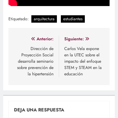
Etiquetado:
arquitectura
estudiantes
Navegación
Anterior:
Siguiente:
de
Dirección de
Carlos Vela expone
Proyección Social
en la UTEC sobre el
entradas
desarrolla seminario
impacto del enfoque
sobre prevención de
STEM y STEAM en la
la hipertensión
educación
DEJA UNA RESPUESTA