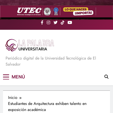
Saltar
al
contenido
La Palabra Universitaria
Periódico digital de la Universidad Tecnológica de El
Salvador
MENÚ
Inicio
Estudiantes de Arquitectura exhiben talento en
exposición académica