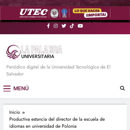
Saltar
al
contenido
La Palabra Universitaria
Periódico digital de la Universidad Tecnológica de El
Salvador
MENÚ
Inicio
Productiva estancia del director de la escuela de
idiomas en universidad de Polonia