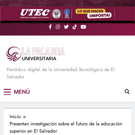
Saltar
al
contenido
La Palabra Universitaria
Periódico digital de la Universidad Tecnológica de El
Salvador
MENÚ
Inicio
Presentan investigación sobre el futuro de la educación
superior en El Salvador