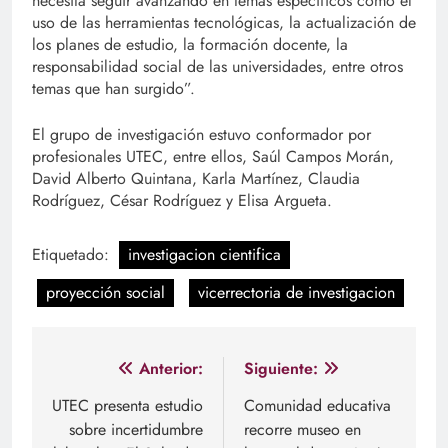
necesita seguir avanzando en temas específicos como el
uso de las herramientas tecnológicas, la actualización de
los planes de estudio, la formación docente, la
responsabilidad social de las universidades, entre otros
temas que han surgido”.
El grupo de investigación estuvo conformador por
profesionales UTEC, entre ellos, Saúl Campos Morán,
David Alberto Quintana, Karla Martínez, Claudia
Rodríguez, César Rodríguez y Elisa Argueta.
Etiquetado:
investigacion cientifica
proyección social
vicerrectoria de investigacion
Navegación
Anterior:
Siguiente:
de
UTEC presenta estudio
Comunidad educativa
sobre incertidumbre
recorre museo en
entradas