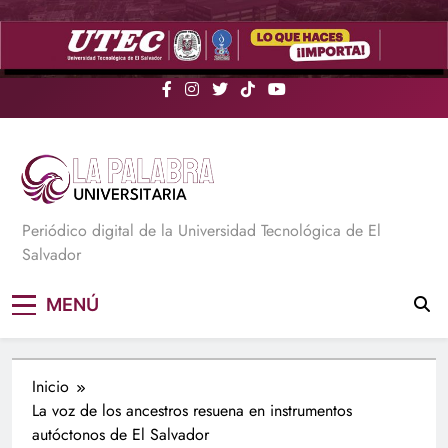
Saltar
al
contenido
La Palabra Universitaria
Periódico digital de la Universidad Tecnológica de El
Salvador
MENÚ
Inicio
La voz de los ancestros resuena en instrumentos
autóctonos de El Salvador