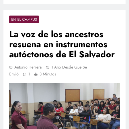
EN EL CAMPUS
La voz de los ancestros
resuena en instrumentos
autóctonos de El Salvador
Antonio.herrera
1 Año Desde Que Se
Envió
1
3 Minutos