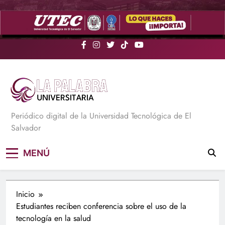
Saltar
al
contenido
La Palabra Universitaria
Periódico digital de la Universidad Tecnológica de El
Salvador
MENÚ
Inicio
Estudiantes reciben conferencia sobre el uso de la
tecnología en la salud