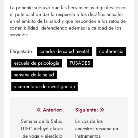
La ponente subrayó que las herramientas digitales tienen
el potencial de dar la respuesta a los desafíos actuales
en el ámbito de la salud y que responden a los retos de
sostenibilidad, defendiendo además la calidad de los
servicios.
Etiquetado:
catedra de salud mental
conferencia
escuela de psicologia
FUSADES
semana de la salud
vicerrectoria de investigacion
Navegación
Anterior:
Siguiente:
de
Semana de la Salud
La voz de los
UTEC incluyó clases
ancestros resuena en
entradas
de yoga y ejercicio
instrumentos