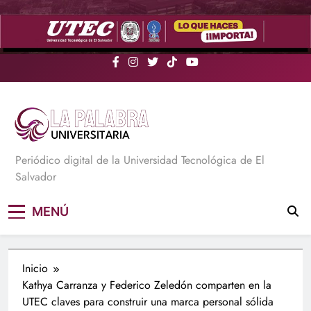
Saltar
al
contenido
La Palabra Universitaria
Periódico digital de la Universidad Tecnológica de El
Salvador
MENÚ
Inicio
Kathya Carranza y Federico Zeledón comparten en la
UTEC claves para construir una marca personal sólida