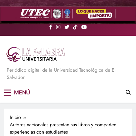
Saltar
al
contenido
La Palabra Universitaria
Periódico digital de la Universidad Tecnológica de El
Salvador
MENÚ
Inicio
Autores nacionales presentan sus libros y comparten
experiencias con estudiantes