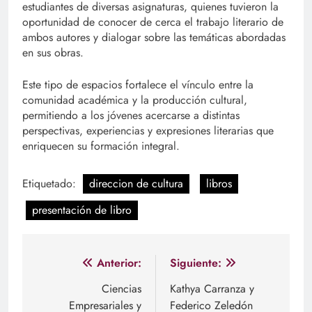
estudiantes de diversas asignaturas, quienes tuvieron la
oportunidad de conocer de cerca el trabajo literario de
ambos autores y dialogar sobre las temáticas abordadas
en sus obras.
Este tipo de espacios fortalece el vínculo entre la
comunidad académica y la producción cultural,
permitiendo a los jóvenes acercarse a distintas
perspectivas, experiencias y expresiones literarias que
enriquecen su formación integral.
Etiquetado:
direccion de cultura
libros
presentación de libro
Navegación
Anterior:
Siguiente:
de
Ciencias
Kathya Carranza y
Empresariales y
Federico Zeledón