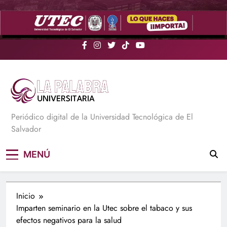
Saltar
al
contenido
La Palabra Universitaria
Periódico digital de la Universidad Tecnológica de El
Salvador
MENÚ
Inicio
Imparten seminario en la Utec sobre el tabaco y sus
efectos negativos para la salud