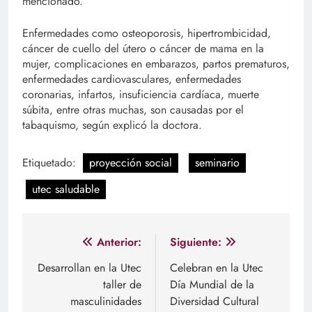
mencionado.
Enfermedades como osteoporosis, hipertrombicidad,
cáncer de cuello del útero o cáncer de mama en la
mujer, complicaciones en embarazos, partos prematuros,
enfermedades cardiovasculares, enfermedades
coronarias, infartos, insuficiencia cardíaca, muerte
súbita, entre otras muchas, son causadas por el
tabaquismo, según explicó la doctora.
Etiquetado:
proyección social
seminario
utec saludable
Navegación
Anterior:
Siguiente:
de
Desarrollan en la Utec
Celebran en la Utec
taller de
Día Mundial de la
entradas
masculinidades
Diversidad Cultural