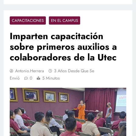
CAPACITACIONES
EN EL CAMPUS
Imparten capacitación
sobre primeros auxilios a
colaboradores de la Utec
Antonio.herrera
3 Años Desde Que Se
Envió
0
5 Minutos