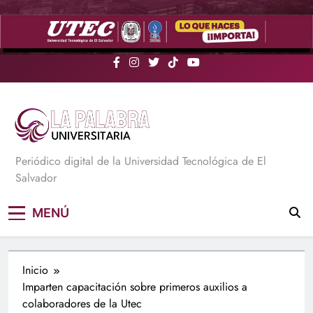
Saltar
al
contenido
La Palabra Universitaria
Periódico digital de la Universidad Tecnológica de El
Salvador
MENÚ
Inicio
Imparten capacitación sobre primeros auxilios a
colaboradores de la Utec