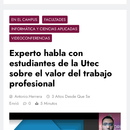
EN EL CAMPUS
FACULTADES
INFORMÁTICA Y CIENCIAS APLICADAS
VIDEOCONFERENCIAS
Experto habla con
estudiantes de la Utec
sobre el valor del trabajo
profesional
Antonio.herrera
3 Años Desde Que Se
Envió
0
5 Minutos