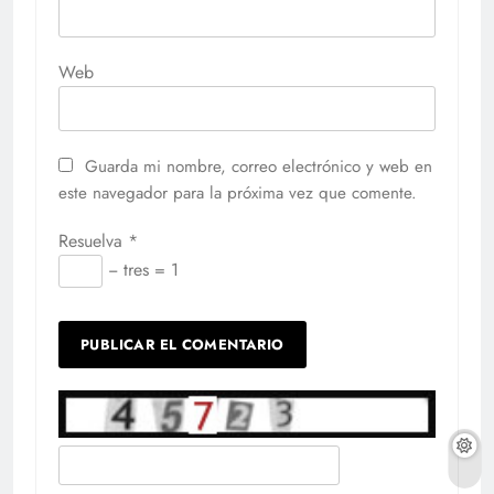
Web
Guarda mi nombre, correo electrónico y web en
este navegador para la próxima vez que comente.
Resuelva
*
− tres = 1