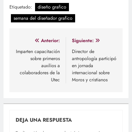
Etiquetado:
diseño grafico
semana del diseñador grafico
Navegación
Anterior:
Siguiente:
de
Imparten capacitación
Director de
sobre primeros
antropología participó
entradas
auxilios a
en jornada
colaboradores de la
internacional sobre
Utec
Moros y cristianos
DEJA UNA RESPUESTA