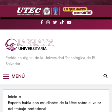
Saltar
al
contenido
La Palabra Universitaria
Periódico digital de la Universidad Tecnológica de El
Salvador
MENÚ
Inicio
Experto habla con estudiantes de la Utec sobre el valor
del trabajo profesional