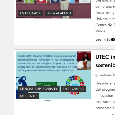
Durante el 
cómo una re
desarrollo 
EN EL CAMPUS
EN LA ACADEMIA
Universitar
Centro de 
Verde…
Leer más
UTEC i
sosteni
antonio.h
Durante el 
del program
CIENCIAS EMPRESARIALES
EN EL CAMPUS
Innovación
FACULTADES
realizaron 
presentació