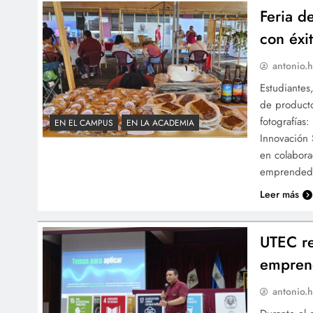
Feria d
con éxi
antonio.h
Estudiantes
de product
fotografías
EN EL CAMPUS
EN LA ACADEMIA
Innovación 
en colabora
emprended
Leer más
UTEC re
emprend
antonio.h