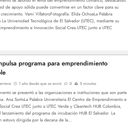
evento se abordó el tema del emprendimiento climático, destacando
d de apoyo sólida puede convertirse en un factor clave para su
y crecimiento. Vami VillatoroFotografía: Elida OchoaLa Palabra
ia La Universidad Tecnológica de El Salvador (UTEC), mediante su
Emprendimiento e Innovación Social Crea UTEC junto a UTEC
mpulsa programa para emprendimiento
ble
errera
1 año desde que se envió
0
5 minutos
evento se presentó a las organizaciones e instituciones que son parte
a. Ana SortoLa Palabra Universitaria El Centro de Emprendimiento e
 Social Crea UTEC junto a UTEC Verde y Cleantech HUB Colombia,
el lanzamiento del programa de incubación HUB El Salvador. La
n estuvo dirigida por la decana de la…