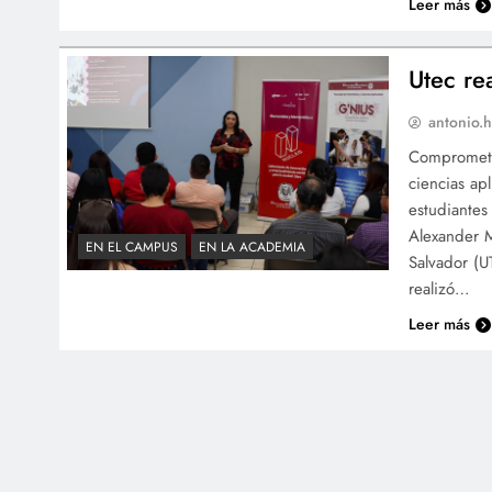
Leer más
Utec re
antonio.h
Comprometid
ciencias ap
estudiantes
Alexander M
EN EL CAMPUS
EN LA ACADEMIA
Salvador (U
realizó…
Leer más