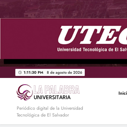
Saltar
al
contenido
1:11:31 PM
8 de agosto de 2026
Inic
La Palabra Universitaria
Periódico digital de la Universidad
Tecnológica de El Salvador