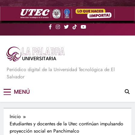
Saltar
al
contenido
La Palabra Universitaria
Periódico digital de la Universidad Tecnológica de El
Salvador
MENÚ
Inicio
Estudiantes y docentes de la Utec continúan impulsando
proyección social en Panchimalco