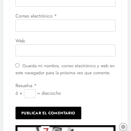
Correo electrónico
*
Web
Guarda mi nombre, correo electrónico y web en
este navegador para la próxima vez que comente.
Resuelva
*
6 ×
= dieciocho