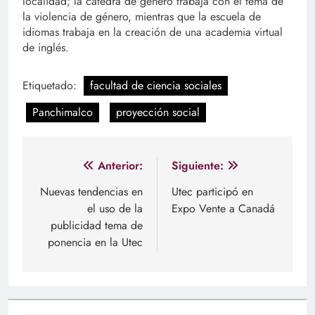
localidad; la cátedra de género trabaja con el tema de
la violencia de género, mientras que la escuela de
idiomas trabaja en la creación de una academia virtual
de inglés.
Etiquetado:
facultad de ciencia sociales
Panchimalco
proyección social
Navegación
Anterior:
Siguiente:
de
Nuevas tendencias en
Utec participó en
el uso de la
Expo Vente a Canadá
entradas
publicidad tema de
ponencia en la Utec