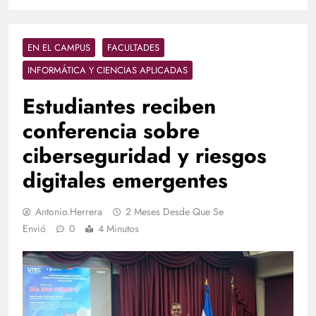
EN EL CAMPUS
FACULTADES
INFORMÁTICA Y CIENCIAS APLICADAS
Estudiantes reciben
conferencia sobre
ciberseguridad y riesgos
digitales emergentes
Antonio.herrera
2 Meses Desde Que Se
Envió
0
4 Minutos