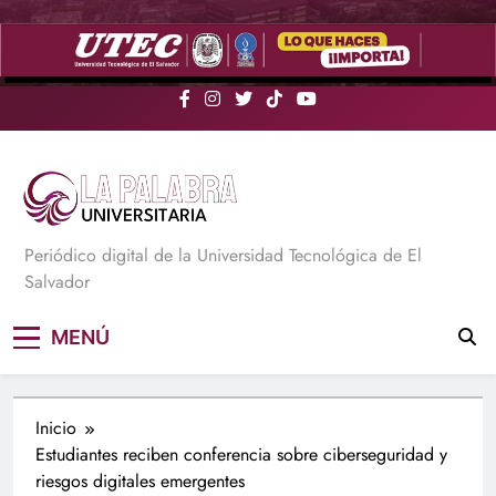
Saltar
al
contenido
La Palabra Universitaria
Periódico digital de la Universidad Tecnológica de El
Salvador
MENÚ
Inicio
Estudiantes reciben conferencia sobre ciberseguridad y
riesgos digitales emergentes