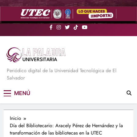
Saltar
al
contenido
La Palabra Universitaria
Periódico digital de la Universidad Tecnológica de El
Salvador
MENÚ
Inicio
Día del Bibliotecario: Aracely Pérez de Hernández y la
transformación de las bibliotecas en la UTEC