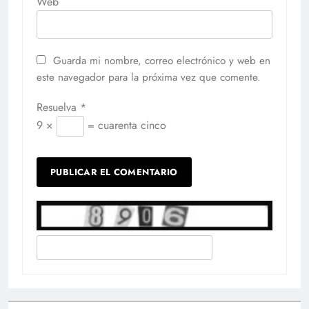
Web
Guarda mi nombre, correo electrónico y web en
este navegador para la próxima vez que comente.
Resuelva
*
9 ×
= cuarenta cinco