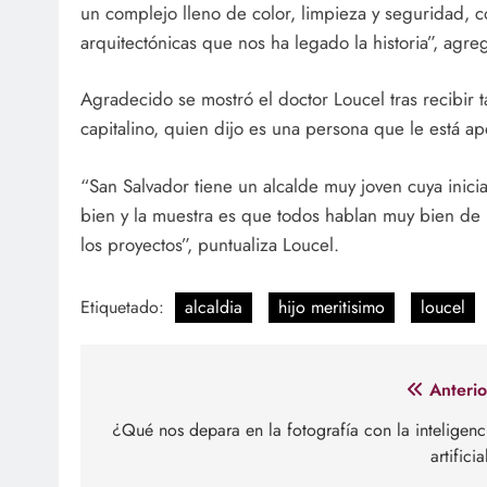
un complejo lleno de color, limpieza y seguridad, c
arquitectónicas que nos ha legado la historia”, agre
Agradecido se mostró el doctor Loucel tras recibir 
capitalino, quien dijo es una persona que le está ap
“San Salvador tiene un alcalde muy joven cuya inicia
bien y la muestra es que todos hablan muy bien de l
los proyectos”, puntualiza Loucel.
Etiquetado:
alcaldia
hijo meritisimo
loucel
Navegación
Anterio
de
¿Qué nos depara en la fotografía con la inteligenc
artificia
entradas