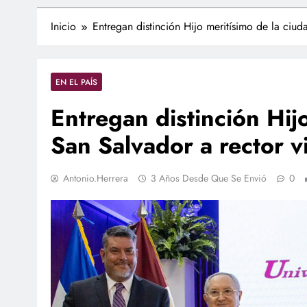
Inicio
Entregan distinción Hijo meritísimo de la ciud
EN EL PAÍS
Entregan distinción Hij
San Salvador a rector vi
Antonio.herrera
3 Años Desde Que Se Envió
0