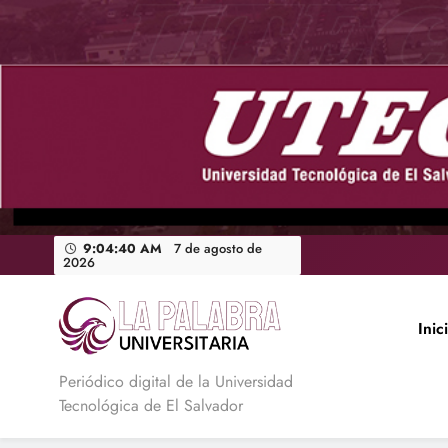
Saltar
al
contenido
9:04:41 AM
7 de agosto de
2026
Inic
La Palabra Universitaria
Periódico digital de la Universidad
Tecnológica de El Salvador