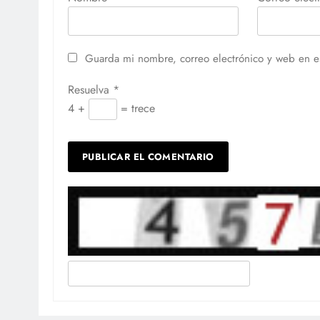
Guarda mi nombre, correo electrónico y web en e
Resuelva
*
4 +
= trece