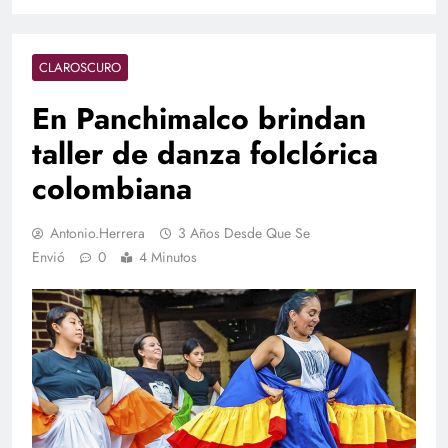
CLAROSCURO
En Panchimalco brindan
taller de danza folclórica
colombiana
Antonio.herrera
3 Años Desde Que Se
Envió
0
4 Minutos