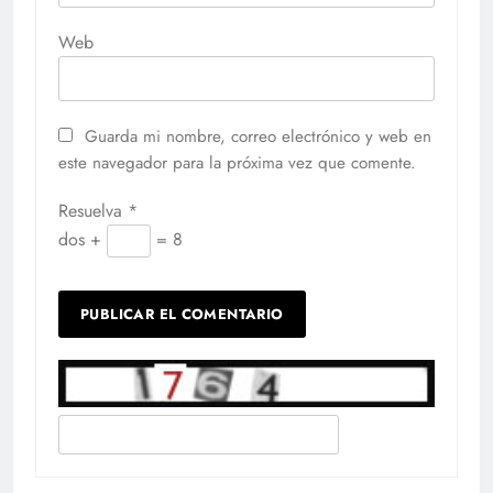
Web
Guarda mi nombre, correo electrónico y web en
este navegador para la próxima vez que comente.
Resuelva
*
dos +
= 8