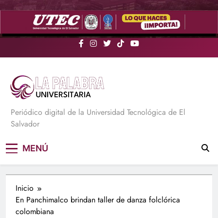
Saltar
al
contenido
La Palabra Universitaria
Periódico digital de la Universidad Tecnológica de El
Salvador
MENÚ
Inicio
En Panchimalco brindan taller de danza folclórica
colombiana