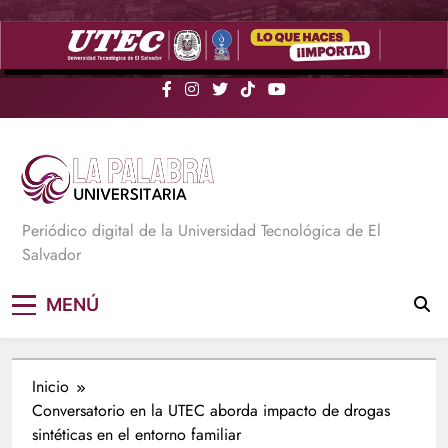
Saltar
al
contenido
La Palabra Universitaria
Periódico digital de la Universidad Tecnológica de El
Salvador
MENÚ
Inicio
Conversatorio en la UTEC aborda impacto de drogas
sintéticas en el entorno familiar