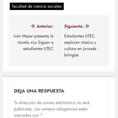
facultad de ciencia sociales
Navegación
Anterior:
Siguiente:
de
Iván Mayer presenta la
Estudiantes UTEC
novela «La Sigua» a
exploran música y
entradas
estudiantes UTEC
cultura en jornada
bilingüe
DEJA UNA RESPUESTA
Tu dirección de correo electrónico no será
publicada.
Los campos obligatorios están
marcados con
*