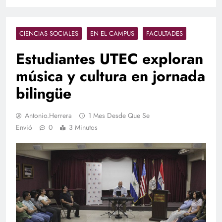
CIENCIAS SOCIALES
EN EL CAMPUS
FACULTADES
Estudiantes UTEC exploran
música y cultura en jornada
bilingüe
Antonio.herrera
1 Mes Desde Que Se
Envió
0
3 Minutos