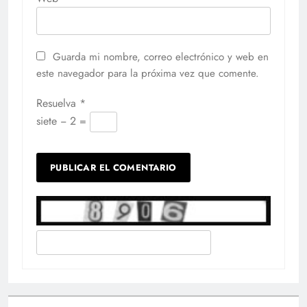
Guarda mi nombre, correo electrónico y web en
este navegador para la próxima vez que comente.
Resuelva
*
siete − 2 =