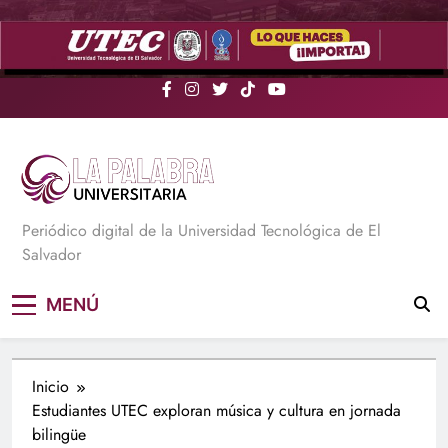
Saltar
al
contenido
La Palabra Universitaria
Periódico digital de la Universidad Tecnológica de El
Salvador
MENÚ
Inicio
Estudiantes UTEC exploran música y cultura en jornada
bilingüe