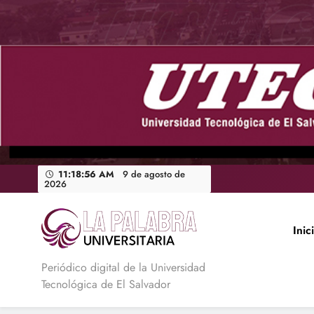
Saltar
al
contenido
11:18:57 AM
9 de agosto de
2026
Inic
La Palabra Universitaria
Periódico digital de la Universidad
Tecnológica de El Salvador