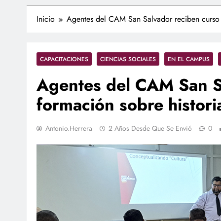
Inicio
Agentes del CAM San Salvador reciben curso d
CAPACITACIONES
CIENCIAS SOCIALES
EN EL CAMPUS
Agentes del CAM San S
formación sobre histori
Antonio.herrera
2 Años Desde Que Se Envió
0