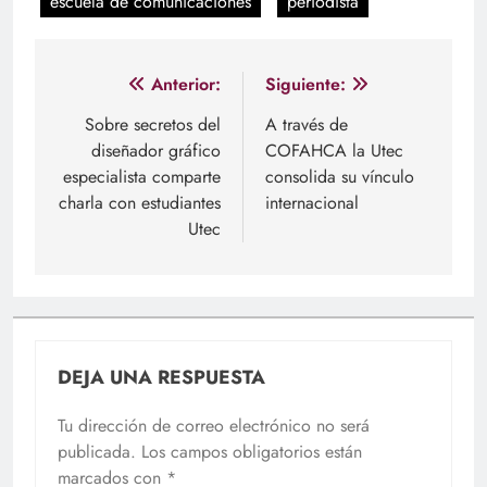
escuela de comunicaciones
periodista
Navegación
Anterior:
Siguiente:
de
Sobre secretos del
A través de
diseñador gráfico
COFAHCA la Utec
entradas
especialista comparte
consolida su vínculo
charla con estudiantes
internacional
Utec
DEJA UNA RESPUESTA
Tu dirección de correo electrónico no será
publicada.
Los campos obligatorios están
marcados con
*