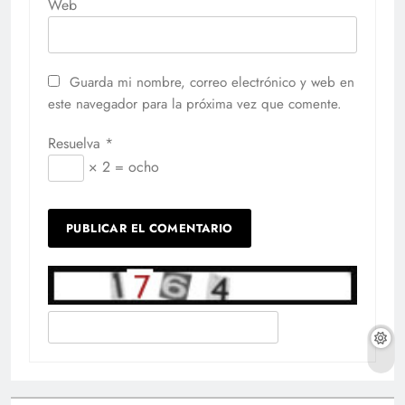
Web
Guarda mi nombre, correo electrónico y web en
este navegador para la próxima vez que comente.
Resuelva
*
× 2 = ocho