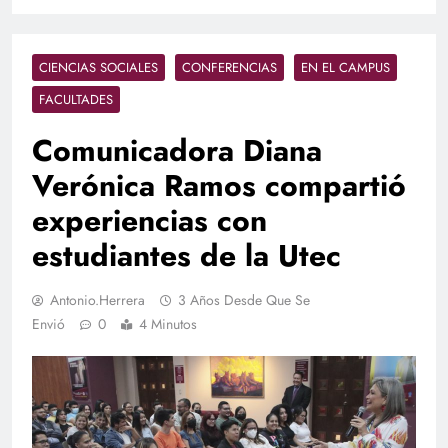
CIENCIAS SOCIALES
CONFERENCIAS
EN EL CAMPUS
FACULTADES
Comunicadora Diana
Verónica Ramos compartió
experiencias con
estudiantes de la Utec
Antonio.herrera
3 Años Desde Que Se
Envió
0
4 Minutos