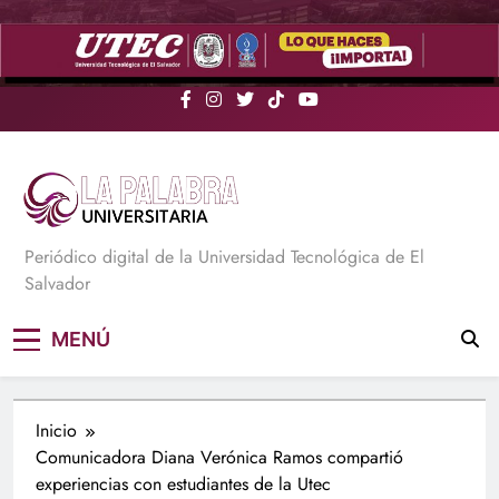
Saltar
al
contenido
La Palabra Universitaria
Periódico digital de la Universidad Tecnológica de El
Salvador
MENÚ
Inicio
Comunicadora Diana Verónica Ramos compartió
experiencias con estudiantes de la Utec