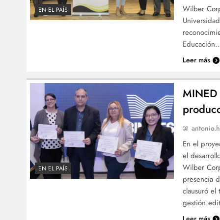
Wilber Corp
EN EL PAÍS
Universidad
reconocimie
Educación
Leer más
MINED c
producc
antonio.h
En el proye
el desarroll
Wilber Corp
EN EL PAÍS
presencia d
clausuró el 
gestión edi
Leer más