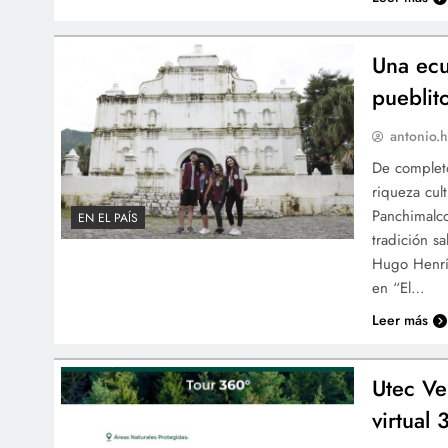
Una ecu
pueblit
antonio.h
De complet
riqueza cul
Panchimalco
EN EL PAÍS
tradición s
Hugo Henrí
en “El…
Leer más
Utec Ve
virtual