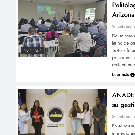
Politól
Arizona
antonio.h
Del mismo m
latino de o
Texto y fot
EN EL PAÍS
presidencia
recienteme
Leer más
ANADES 
su gest
antonio.h
En el solem
el medio am