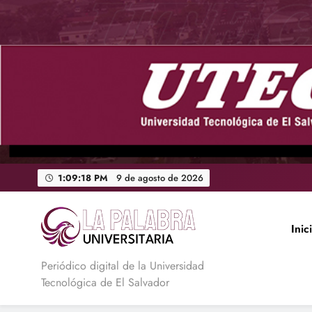
Saltar
al
contenido
1:09:19 PM
9 de agosto de
2026
Inic
La Palabra Universitaria
Periódico digital de la Universidad
Tecnológica de El Salvador