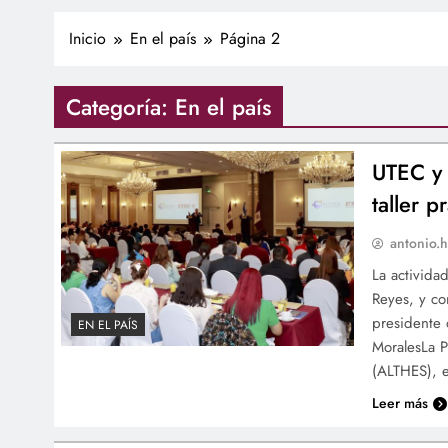
Inicio
En el país
Página 2
Categoría:
En el país
UTEC y 
taller p
antonio.h
La activida
Reyes, y co
presidente 
EN EL PAÍS
MoralesLa P
(ALTHES), e
Leer más