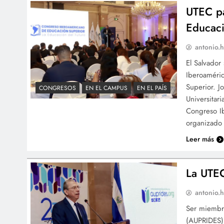
UTEC pa
Educaci
antonio.h
El Salvador
Iberoaméric
Superior. J
CONGRESOS
EN EL CAMPUS
EN EL PAÍS
Universitar
Congreso Ib
organizado 
Leer más
La UTEC
antonio.h
Ser miembro
(AUPRIDES) 