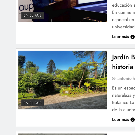
educación s
En conmemor
EN EL PAÍS
especial en
universidad
Leer más
Jardín 
historia
antonio.h
Es un espac
naturaleza y
Botánico La
EN EL PAÍS
de la ciuda
Leer más