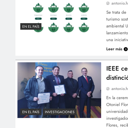
antonio.h
Se trata de
turismo sos
ambiental U
EN EL PAÍS
lanzamiento
una iniciat
Leer más
IEEE ce
distinc
antonio.h
En la cerem
Otoniel Flo
universidad
EN EL PAÍS
INVESTIGACIONES
investigado
Flores, rec