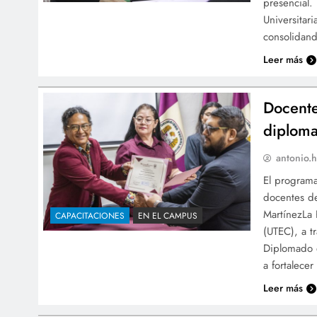
presencial.
Universitar
consolidan
Leer más
Docente
diploma
antonio.h
El programa
docentes de
MartínezLa 
CAPACITACIONES
EN EL CAMPUS
(UTEC), a t
Diplomado e
a fortalece
Leer más