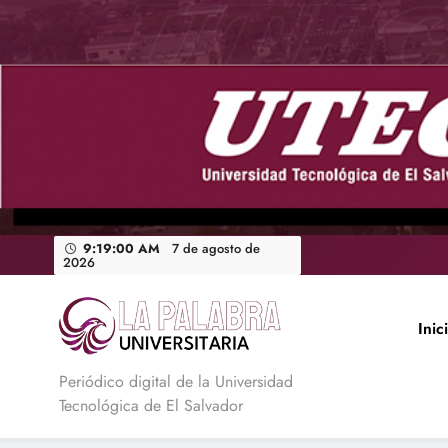
Saltar
al
contenido
9:19:02 AM
7 de agosto de
2026
Inic
La Palabra Universitaria
Periódico digital de la Universidad
Tecnológica de El Salvador