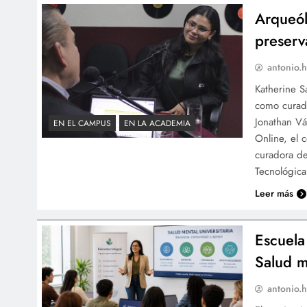
Arqueól
preserva
antonio.h
Katherine S
como curado
Jonathan Vá
EN EL CAMPUS
EN LA ACADEMIA
Online, el 
curadora de
Tecnológic
Leer más
Escuela
Salud m
antonio.h