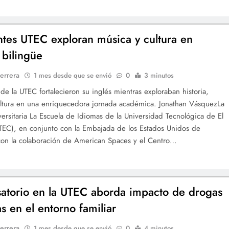
ntes UTEC exploran música y cultura en
 bilingüe
errera
1 mes desde que se envió
0
3 minutos
 de la UTEC fortalecieron su inglés mientras exploraban historia,
ltura en una enriquecedora jornada académica. Jonathan VásquezLa
versitaria La Escuela de Idiomas de la Universidad Tecnológica de El
TEC), en conjunto con la Embajada de los Estados Unidos de
con la colaboración de American Spaces y el Centro…
atorio en la UTEC aborda impacto de drogas
as en el entorno familiar
errera
1 mes desde que se envió
0
4 minutos