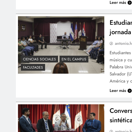
Leer más
Estudia
jornada
antonio.h
Estudiantes
música y cu
CIENCIAS SOCIALES
EN EL CAMPUS
Palabra Uni
FACULTADES
Salvador (U
América y 
Leer más
Convers
sintétic
antonio.h