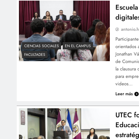
Escuela
digital
antonio.h
Participant
orientados 
CIENCIAS SOCIALES
EN EL CAMPUS
Jonathan Vá
FACULTADES
de Comunica
la clausura
para empre
videos…
Leer más
UTEC fo
Educac
estraté