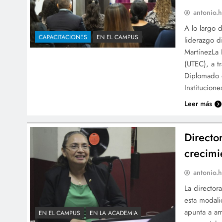
antonio.h
A lo largo 
CAPACITACIONES
EN EL CAMPUS
liderazgo d
MartínezLa 
(UTEC), a t
Diplomado e
Institucion
Leer más
Directo
crecimi
antonio.h
La director
esta modali
apunta a am
EN EL CAMPUS
EN LA ACADEMIA