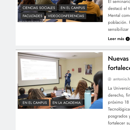
El seminari
destacó el 
CIENCIAS SOCIALES
EN EL CAMPUS
Mental como
FACULTADES
VIDEOCONFERENCIAS
población. 
sensibiliza
Leer más
Nuevas 
fortale
antonio.h
La Universi
derecho, fi
próximo 18 
EN EL CAMPUS
EN LA ACADEMIA
Tecnológica
posgrados y
fortalecer 