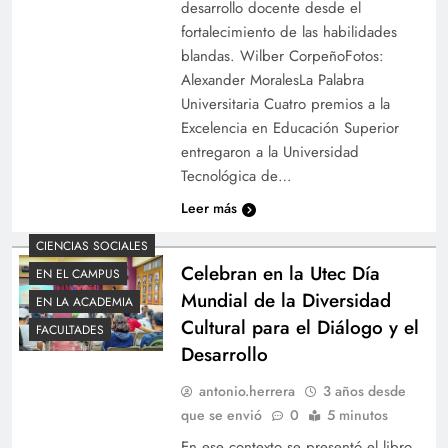
desarrollo docente desde el
fortalecimiento de las habilidades
blandas. Wilber CorpeñoFotos:
Alexander MoralesLa Palabra
Universitaria Cuatro premios a la
Excelencia en Educación Superior
entregaron a la Universidad
Tecnológica de…
Leer más
CIENCIAS SOCIALES
Celebran en la Utec Día
EN EL CAMPUS
Mundial de la Diversidad
EN LA ACADEMIA
Cultural para el Diálogo y el
FACULTADES
Desarrollo
antonio.herrera
3 años desde
que se envió
0
5 minutos
En ese contexto se presentó el libro