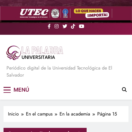
Saltar
al
contenido
La Palabra Universitaria
Periódico digital de la Universidad Tecnológica de El
Salvador
MENÚ
Inicio
En el campus
En la academia
Página 15