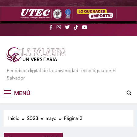
Saltar
al
contenido
La Palabra Universitaria
Periódico digital de la Universidad Tecnológica de El
Salvador
MENÚ
Inicio
2023
mayo
Página 2