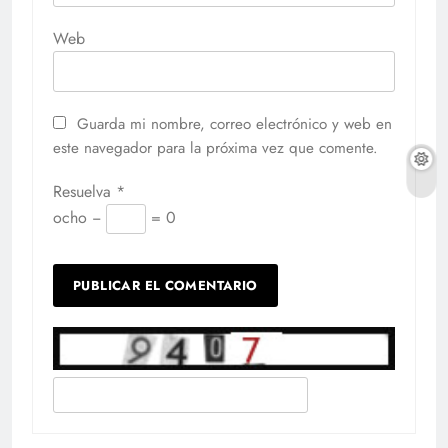
Web
Guarda mi nombre, correo electrónico y web en
este navegador para la próxima vez que comente.
Resuelva
*
ocho −
= 0