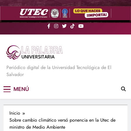
Saltar
al
contenido
La Palabra Universitaria
Periódico digital de la Universidad Tecnológica de El
Salvador
MENÚ
Inicio
Sobre cambio climático versó ponencia en la Utec de
ministro de Medio Ambiente