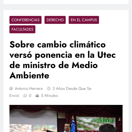
CONFERENCIAS
DERECHO
EN EL CAMPUS
FACULTADES
Sobre cambio climático
versó ponencia en la Utec
de ministro de Medio
Ambiente
Antonio.herrera
3 Años Desde Que Se
Envió
0
5 Minutos