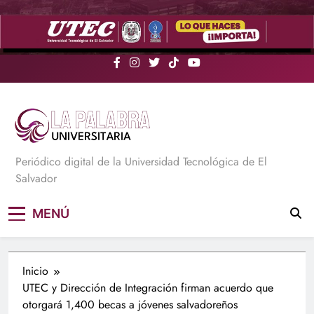
Saltar
al
contenido
La Palabra Universitaria
Periódico digital de la Universidad Tecnológica de El
Salvador
MENÚ
Inicio
UTEC y Dirección de Integración firman acuerdo que
otorgará 1,400 becas a jóvenes salvadoreños