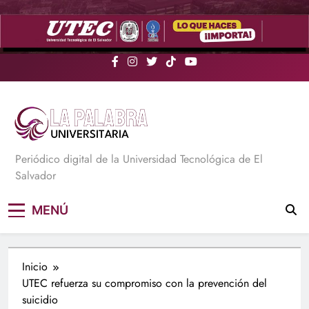
Saltar
al
contenido
La Palabra Universitaria
Periódico digital de la Universidad Tecnológica de El
Salvador
MENÚ
Inicio
UTEC refuerza su compromiso con la prevención del
suicidio