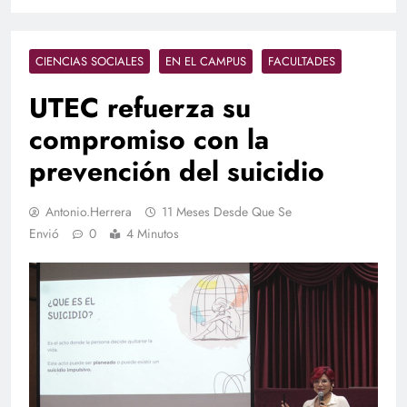
CIENCIAS SOCIALES
EN EL CAMPUS
FACULTADES
UTEC refuerza su
compromiso con la
prevención del suicidio
Antonio.herrera
11 Meses Desde Que Se
Envió
0
4 Minutos