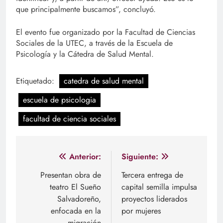
que principalmente buscamos”, concluyó.
El evento fue organizado por la Facultad de Ciencias
Sociales de la UTEC, a través de la Escuela de
Psicología y la Cátedra de Salud Mental.
Etiquetado:
catedra de salud mental
escuela de psicologia
facultad de ciencia sociales
Navegación
Anterior:
Siguiente:
de
Presentan obra de
Tercera entrega de
teatro El Sueño
capital semilla impulsa
entradas
Salvadoreño,
proyectos liderados
enfocada en la
por mujeres
migración